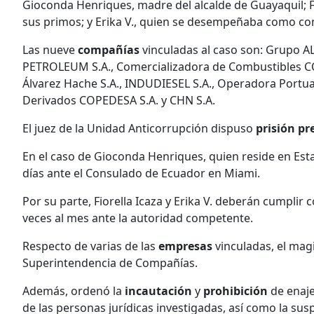
Gioconda Henriques, madre del alcalde de Guayaquil; Fio
sus primos; y Erika V., quien se desempeñaba como co
Las nueve
compañías
vinculadas al caso son: Grupo A
PETROLEUM S.A., Comercializadora de Combustibles COR
Álvarez Hache S.A., INDUDIESEL S.A., Operadora Portua
Derivados COPEDESA S.A. y CHN S.A.
El juez de la Unidad Anticorrupción dispuso
prisión pr
En el caso de Gioconda Henriques, quien reside en Es
días ante el Consulado de Ecuador en Miami.
Por su parte, Fiorella Icaza y Erika V. deberán cumplir 
veces al mes ante la autoridad competente.
Respecto de varias de las
empresas
vinculadas, el mag
Superintendencia de Compañías.
Además, ordenó la
incautación
y
prohibición
de enaje
de las personas jurídicas investigadas, así como la sus