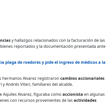
encias
y hallazgos relacionados con la facturación de las
y bienes reportados y la documentación presentada ante
a plaga de roedores y pide el ingreso de médicos a la
los hermanos Alvarez registraron
cambios accionariales
y Andrés Viteri, familiares del alcalde.
de Aquiles Alvarez, figuraba como
accionista
en algunas
ienes con recursos provenientes de las
actividades