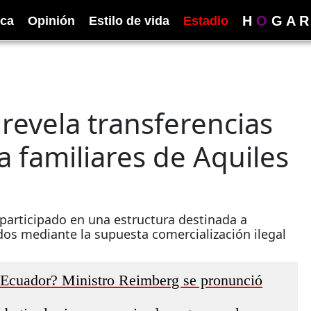
H
O
G
A
R
ica
Opinión
Estilo de vida
Estadio
 revela transferencias
a familiares de Aquiles
 participado en una estructura destinada a
os mediante la supuesta comercialización ilegal
 Ecuador? Ministro Reimberg se pronunció