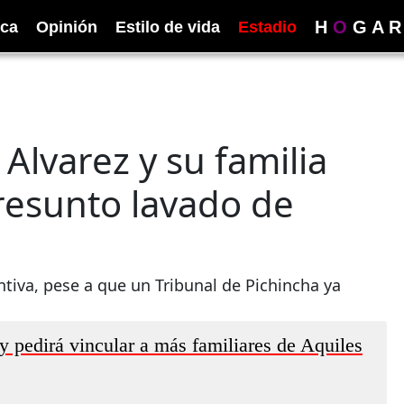
H
O
G
A
R
ica
Opinión
Estilo de vida
Estadio
Alvarez y su familia
resunto lavado de
entiva, pese a que un Tribunal de Pichincha ya
y pedirá vincular a más familiares de Aquiles