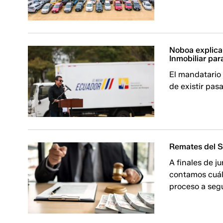
Noboa explica 
Inmobiliar pa
El mandatario 
de existir pas
Remates del SR
A finales de j
contamos cuále
proceso a segui