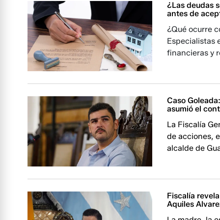
¿Las deudas s
antes de acep
¿Qué ocurre c
Especialistas
financieras y
Caso Goleada: 
asumió el cont
La Fiscalía Ge
de acciones, e
alcalde de Gua
Fiscalía revel
Aquiles Alvare
La madre, la e