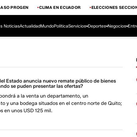
CASO PROGEN
CLIMA EN ECUADOR
ELECCIONES SECCIO
s Noticias
Actualidad
Mundo
Política
Servicios
Deportes
Negocios
Entr
del Estado anuncia nuevo remate público de bienes
ándo se puden presentar las ofertas?
 pondrá a la venta un departamento, un
o y una bodega situados en el centro norte de Quito;
os en unos USD 125 mil.