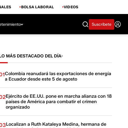
NALES
BOLSA LABORAL
VIDEOS
etenimiento
Suscríbete
LO MÁS DESTACADO DEL DÍA
Colombia reanudará las exportaciones de energía
01
a Ecuador desde este 5 de agosto
Ejército de EE.UU. pone en marcha alianza con 18
02
países de América para combatir el crimen
organizado
Localizan a Ruth Kataleya Medina, hermana de
03