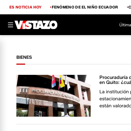
ES NOTICIA HOY
FENÓMENO DE EL NIÑO ECUADOR
Última
BIENES
Procuraduría 
en Quito: ¿cu
La institución
estacionamient
están valorad