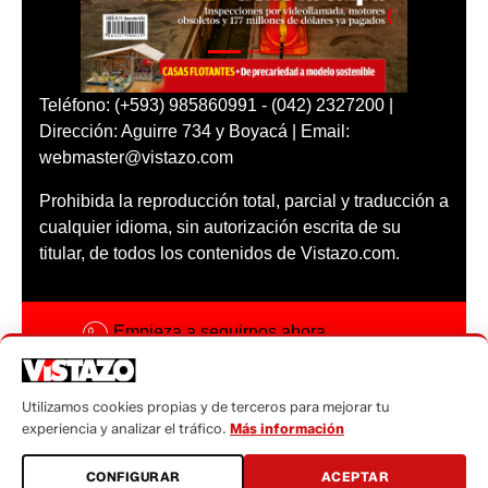
Teléfono: (+593) 985860991 - (042) 2327200 |
Dirección: Aguirre 734 y Boyacá | Email:
webmaster@vistazo.com
Prohibida la reproducción total, parcial y traducción a
cualquier idioma, sin autorización escrita de su
titular, de todos los contenidos de Vistazo.com.
Empieza a seguirnos ahora
Activar notificaciones
Utilizamos cookies propias y de terceros para mejorar tu
Código ética
experiencia y analizar el tráfico.
Más información
Sugerencias a:
CONFIGURAR
ACEPTAR
sugerencias@vistazo.com