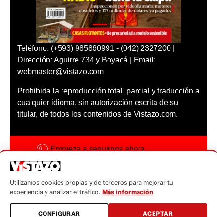
Teléfono: (+593) 985860991 - (042) 2327200 |
Dirección: Aguirre 734 y Boyacá | Email:
webmaster@vistazo.com
Prohibida la reproducción total, parcial y traducción a
cualquier idioma, sin autorización escrita de su
titular, de todos los contenidos de Vistazo.com.
Empieza a seguirnos ahora
Activar notificaciones
Utilizamos cookies propias y de terceros para mejorar tu
Código ética
experiencia y analizar el tráfico.
Más información
Sugerencias a:
CONFIGURAR
ACEPTAR
sugerencias@vistazo.com