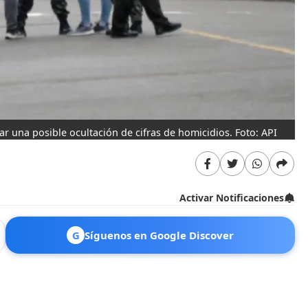
r una posible ocultación de cifras de homicidios. Foto: API
Activar Notificaciones
G
Síguenos en Google Discover