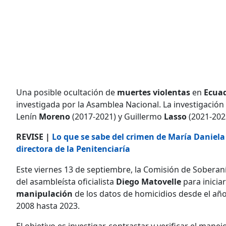
Una posible ocultación de
muertes
violentas
en
Ecua
investigada por la Asamblea Nacional. La investigación
Lenín
Moreno
(2017-2021) y Guillermo
Lasso
(2021-202
REVISE |
Lo que se sabe del crimen de María Daniela 
directora de la Penitenciaría
Este viernes 13 de septiembre, la Comisión de Soberan
del asambleísta oficialista
Diego Matovelle
para inicia
manipulación
de los datos de homicidios desde el año 
2008 hasta 2023.
El objetivo es investigar, contrastar y verificar el ma