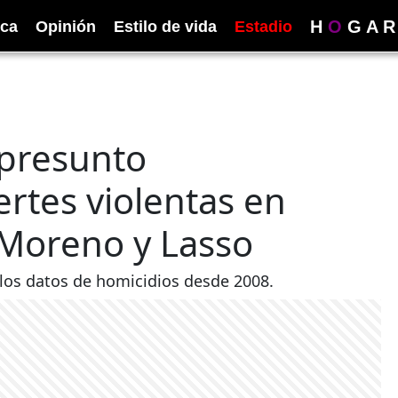
H
O
G
A
R
ica
Opinión
Estilo de vida
Estadio
 presunto
rtes violentas en
 Moreno y Lasso
 los datos de homicidios desde 2008.