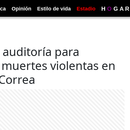
H
O
G
A
R
ica
Opinión
Estilo de vida
Estadio
auditoría para
0 muertes violentas en
 Correa