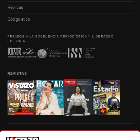
Réplicas
›
Código etico
›
PREMIOS A LA EXCELENCIA PERIODÍSTICA Y LIDERAZGO
EDITORIAL
REVISTAS
Prohibida la reproducción total, parcial y traducción a cualquier idioma, sin
autorización escrita de su titular, de todos los contenidos de Vistazo.com.