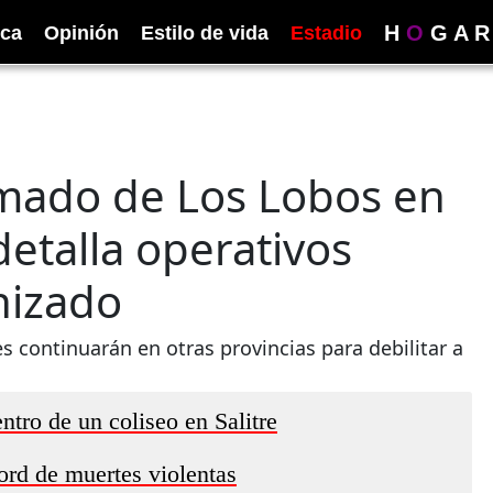
H
O
G
A
R
ica
Opinión
Estilo de vida
Estadio
rmado de Los Lobos en
etalla operativos
nizado
 continuarán en otras provincias para debilitar a
ntro de un coliseo en Salitre
ord de muertes violentas