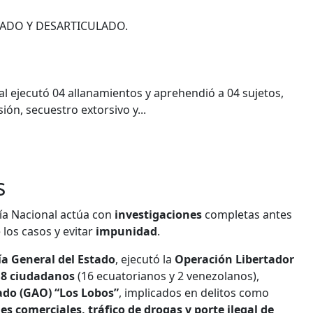
ADO Y DESARTICULADO.
al ejecutó 04 allanamientos y aprehendió a 04 sujetos,
ión, secuestro extorsivo y...
s
cía Nacional actúa con
investigaciones
completas antes
 los casos y evitar
impunidad
.
ía General del Estado
, ejecutó la
Operación Libertador
18 ciudadanos
(16 ecuatorianos y 2 venezolanos),
do (GAO) “Los Lobos”
, implicados en delitos como
es comerciales, tráfico de drogas y porte ilegal de