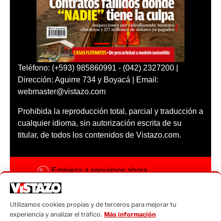
Teléfono: (+593) 985860991 - (042) 2327200 |
Dirección: Aguirre 734 y Boyacá | Email:
webmaster@vistazo.com
Prohibida la reproducción total, parcial y traducción a
cualquier idioma, sin autorización escrita de su
titular, de todos los contenidos de Vistazo.com.
Empieza a seguirnos ahora
Activar notificaciones
Utilizamos cookies propias y de terceros para mejorar tu
Código ética
experiencia y analizar el tráfico.
Más información