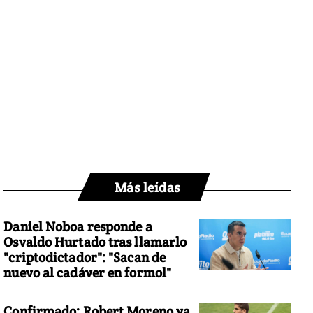
Más leídas
Daniel Noboa responde a
Osvaldo Hurtado tras llamarlo
"criptodictador": "Sacan de
nuevo al cadáver en formol"
Confirmado: Robert Moreno ya