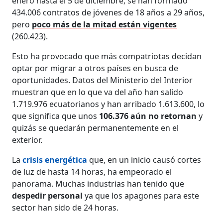
enero hasta el 5 de diciembre, se han formado
434.006 contratos de jóvenes de 18 años a 29 años,
pero
poco más de la mitad están vigentes
(260.423).
Esto ha provocado que más compatriotas decidan
optar por migrar a otros países en busca de
oportunidades. Datos del Ministerio del Interior
muestran que en lo que va del año han salido
1.719.976 ecuatorianos y han arribado 1.613.600, lo
que significa que unos
106.376 aún no retornan
y
quizás se quedarán permanentemente en el
exterior.
La
crisis energética
que, en un inicio causó cortes
de luz de hasta 14 horas, ha empeorado el
panorama. Muchas industrias han tenido que
despedir personal
ya que los apagones para este
sector han sido de 24 horas.