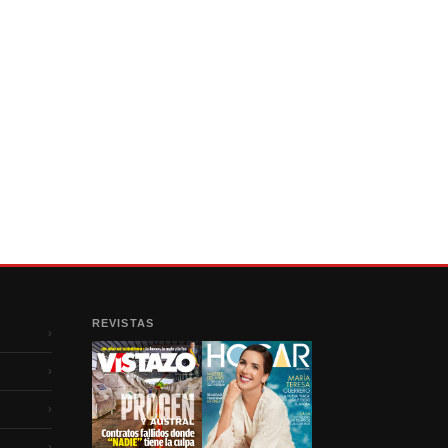
REVISTAS
›
›
›
›