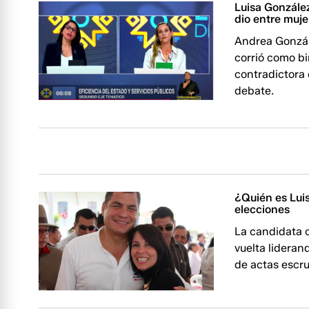
Luisa Gonzále
dio entre muje
Andrea Gonzál
corrió como bi
contradictora
debate.
¿Quién es Luis
elecciones
La candidata 
vuelta lideran
de actas escr