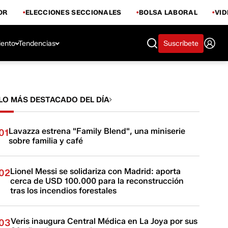
OR
ELECCIONES SECCIONALES
BOLSA LABORAL
VI
iento
Tendencias
Suscríbete
LO MÁS DESTACADO DEL DÍA
Lavazza estrena "Family Blend", una miniserie
01
sobre familia y café
Lionel Messi se solidariza con Madrid: aporta
02
cerca de USD 100.000 para la reconstrucción
tras los incendios forestales
Veris inaugura Central Médica en La Joya por sus
03