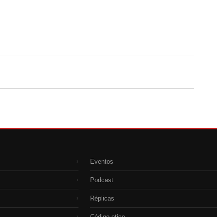
Eventos
›
Podcast
›
Réplicas
›
Código etico
›