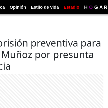
H
O
G
A
R
ica
Opinión
Estilo de vida
Estadio
prisión preventiva para
r Muñoz por presunta
cia