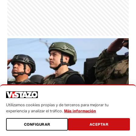
Utilizamos cookies propias y de terceros para mejorar tu
experiencia y analizar el tráfico.
Más información
Daniel Noboa habló sobre la irrupción a la Embajada
mexicana en Quito.
((Presidencia de la República de
Ecuador))
CONFIGURAR
ACEPTAR