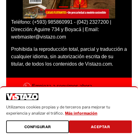
Teléfono: (+593) 985860991 - (042) 2327200 |
Dirección: Aguirre 734 y Boyacá | Email:
webmaster@vistazo.com
Prohibida la reproducción total, parcial y traducción a
cualquier idioma, sin autorización escrita de su
titular, de todos los contenidos de Vistazo.com.
Empieza a seguirnos ahora
Activar notificaciones
Utilizamos cookies propias y de terceros para mejorar tu
Código ética
experiencia y analizar el tráfico.
Más información
Sugerencias a:
CONFIGURAR
ACEPTAR
sugerencias@vistazo.com