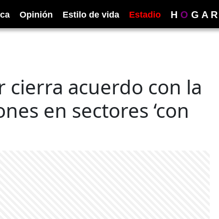
H
O
G
A
R
ica
Opinión
Estilo de vida
Estadio
 cierra acuerdo con la
ones en sectores ‘con