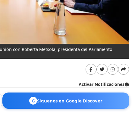
eunión con Roberta Metsola, presidenta del Parlamento
Activar Notificaciones
G
Síguenos en Google Discover