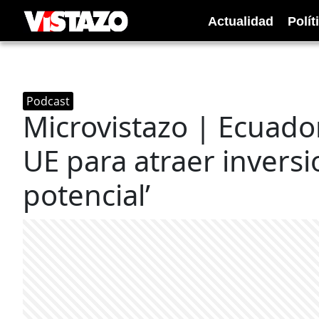
Actualidad
Polít
Podcast
Microvistazo | Ecuador
UE para atraer inversi
potencial’