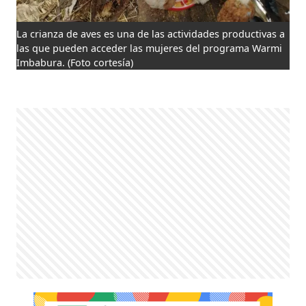
La crianza de aves es una de las actividades productivas a
las que pueden acceder las mujeres del programa Warmi
Imbabura.
(Foto cortesía)