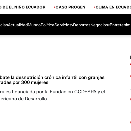
 DE EL NIÑO ECUADOR
CASO PROGEN
CLIMA EN ECUAD
icias
Actualidad
Mundo
Política
Servicios
Deportes
Negocios
Entretenim
te la desnutrición crónica infantil con granjas
eradas por 300 mujeres
a es financiada por la Fundación CODESPA y el
ericano de Desarrollo.