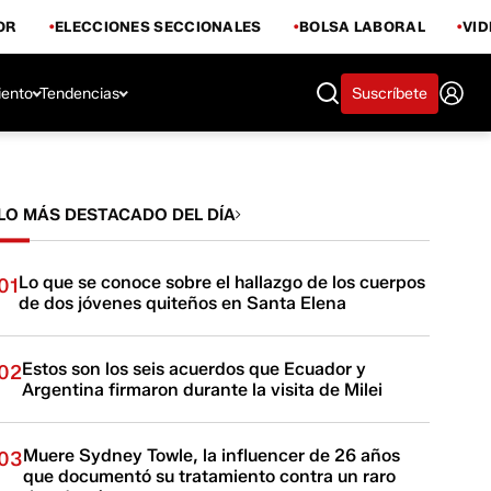
OR
ELECCIONES SECCIONALES
BOLSA LABORAL
VI
iento
Tendencias
Suscríbete
LO MÁS DESTACADO DEL DÍA
Lo que se conoce sobre el hallazgo de los cuerpos
01
de dos jóvenes quiteños en Santa Elena
Estos son los seis acuerdos que Ecuador y
02
Argentina firmaron durante la visita de Milei
Muere Sydney Towle, la influencer de 26 años
03
que documentó su tratamiento contra un raro