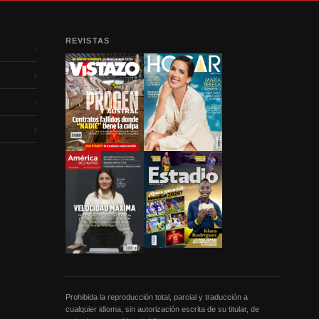
REVISTAS
›
›
›
›
Prohibida la reproducción total, parcial y traducción a
cualquier idioma, sin autorización escrita de su titular, de