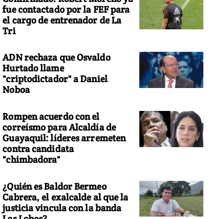
fue contactado por la FEF para
el cargo de entrenador de La
Tri
ADN rechaza que Osvaldo
a nataliatz bit.ly/1EE3Gza
Hurtado llame
"criptodictador" a Daniel
Noboa
Rompen acuerdo con el
correísmo para Alcaldía de
Guayaquil: líderes arremeten
contra candidata
"chimbadora"
¿Quién es Baldor Bermeo
Cabrera, el exalcalde al que la
justicia vincula con la banda
Los Lobos?