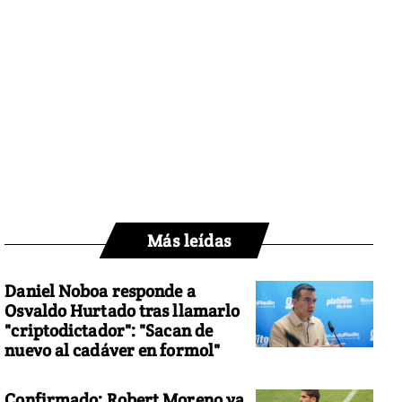
Más leídas
Daniel Noboa responde a
Osvaldo Hurtado tras llamarlo
"criptodictador": "Sacan de
nuevo al cadáver en formol"
Confirmado: Robert Moreno ya