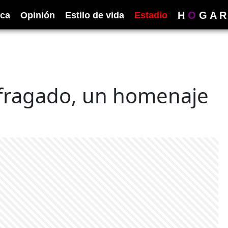
H
O
G
A
R
ica
Opinión
Estilo de vida
Estadio
fragado, un homenaje