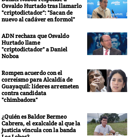
Osvaldo Hurtado tras llamarlo
"criptodictador": "Sacan de
nuevo al cadáver en formol"
ADN rechaza que Osvaldo
Hurtado llame
"criptodictador" a Daniel
Noboa
Rompen acuerdo con el
correísmo para Alcaldía de
Guayaquil: líderes arremeten
contra candidata
"chimbadora"
¿Quién es Baldor Bermeo
Cabrera, el exalcalde al que la
justicia vincula con la banda
Los Lobos?