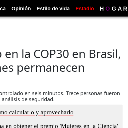
H
O
G
A
R
ica
Opinión
Estilo de vida
Estadio
o en la COP30 en Brasil,
ones permanecen
ontrolado en seis minutos. Trece personas fueron
 análisis de seguridad.
mo calcularlo y aprovecharlo
na en obtener el premio 'Mujeres en la Ciencia'