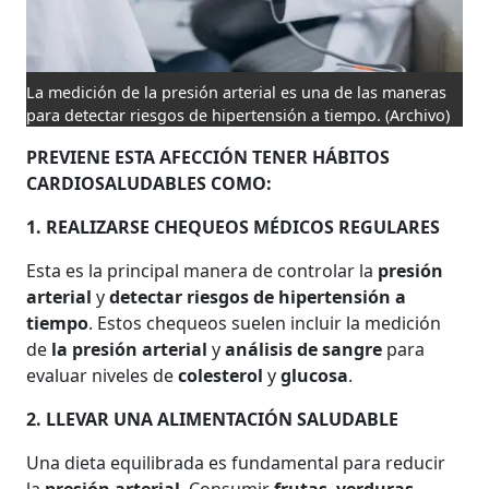
La medición de la presión arterial es una de las maneras
para detectar riesgos de hipertensión a tiempo.
(Archivo)
PREVIENE ESTA AFECCIÓN TENER HÁBITOS
CARDIOSALUDABLES COMO:
1. REALIZARSE CHEQUEOS MÉDICOS REGULARES
Esta es la principal manera de controlar la
presión
arterial
y
detectar riesgos de hipertensión a
tiempo
. Estos chequeos suelen incluir la medición
de
la presión arterial
y
análisis de sangre
para
evaluar niveles de
colesterol
y
glucosa
.
2. LLEVAR UNA ALIMENTACIÓN SALUDABLE
Una dieta equilibrada es fundamental para reducir
la
presión arterial
. Consumir
frutas
,
verduras
,