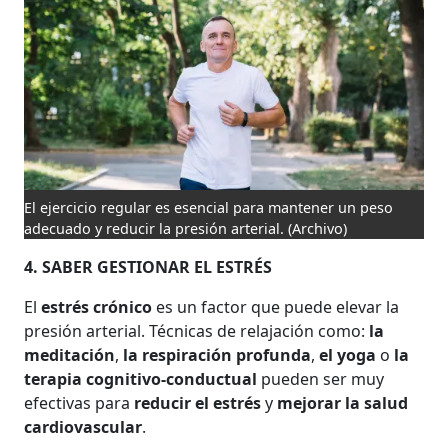
El ejercicio regular es esencial para mantener un peso
adecuado y reducir la presión arterial.
(Archivo)
4. SABER GESTIONAR EL ESTRÉS
El
estrés crónico
es un factor que puede elevar la
presión arterial. Técnicas de relajación como:
la
meditación
,
la respiración profunda
,
el yoga
o
la
terapia cognitivo-conductual
pueden ser muy
efectivas para
reducir el estrés
y
mejorar la salud
cardiovascular
.