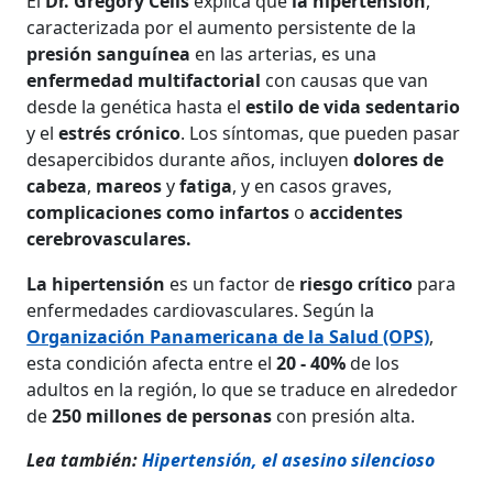
El
Dr. Gregory Celis
explica que
la hipertensión
,
caracterizada por el aumento persistente de la
presión sanguínea
en las arterias, es una
enfermedad multifactorial
con causas que van
desde la genética hasta el
estilo de vida sedentario
y el
estrés crónico
. Los síntomas, que pueden pasar
desapercibidos durante años, incluyen
dolores de
cabeza
,
mareos
y
fatiga
, y en casos graves,
complicaciones como infartos
o
accidentes
cerebrovasculares.
La hipertensión
es un factor de
riesgo crítico
para
enfermedades cardiovasculares. Según la
Organización Panamericana de la Salud (OPS)
,
esta condición afecta entre el
20 - 40%
de los
adultos en la región, lo que se traduce en alrededor
de
250 millones de personas
con presión alta.
Lea también:
Hipertensión, el asesino silencioso