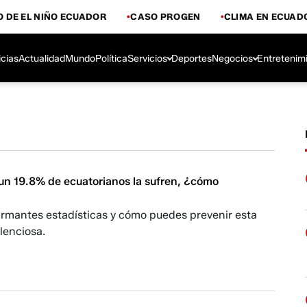
 DE EL NIÑO ECUADOR
CASO PROGEN
CLIMA EN ECUAD
icias
Actualidad
Mundo
Política
Servicios
Deportes
Negocios
Entretenim
 un 19.8% de ecuatorianos la sufren, ¿cómo
armantes estadísticas y cómo puedes prevenir esta
lenciosa.