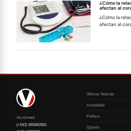
¿Cómo la relac
afectan al co
¿Cómo la relaci
afectan al co
Últimas Noticias
Actualidad
Política
TELÉFONO
(+593) 985860991
Opinión