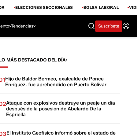
OR
ELECCIONES SECCIONALES
BOLSA LABORAL
VI
iento
Tendencias
Suscríbete
LO MÁS DESTACADO DEL DÍA
Hijo de Baldor Bermeo, exalcalde de Ponce
01
Enríquez, fue aprehendido en Puerto Bolívar
Ataque con explosivos destruye un peaje un día
02
después de la posesión de Abelardo De la
Espriella
El Instituto Geofísico informó sobre el estado de
03