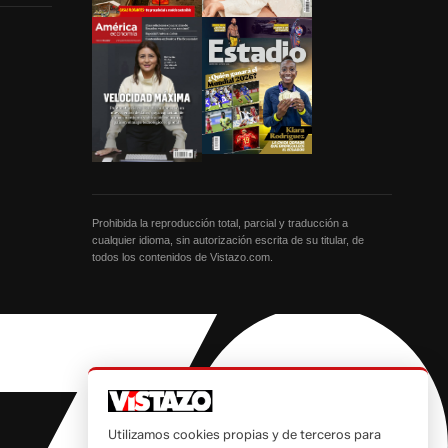
Prohibida la reproducción total, parcial y traducción a
cualquier idioma, sin autorización escrita de su titular, de
todos los contenidos de Vistazo.com.
Utilizamos cookies propias y de terceros para