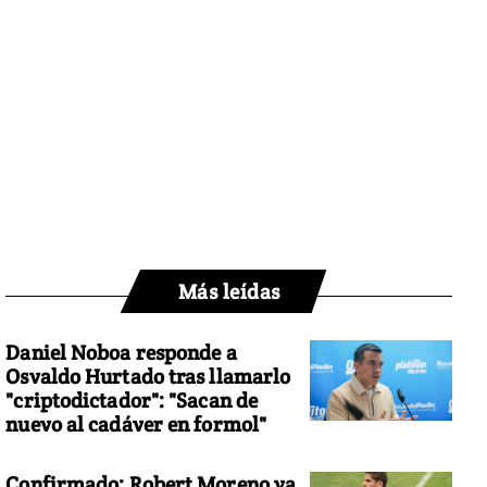
Más leídas
Daniel Noboa responde a
Osvaldo Hurtado tras llamarlo
"criptodictador": "Sacan de
nuevo al cadáver en formol"
Confirmado: Robert Moreno ya