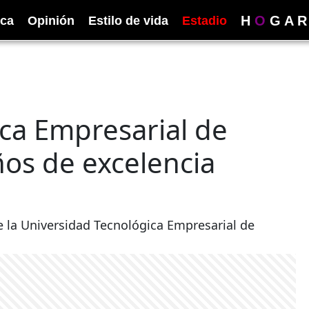
H
O
G
A
R
ica
Opinión
Estilo de vida
Estadio
ca Empresarial de
os de excelencia
de la Universidad Tecnológica Empresarial de