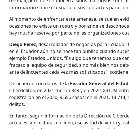
o Gmail, pero que conducen a sitios maliciosos contro
información sobre el usuario o sus contactos para co
Al momento de enfrentar esta amenaza, se suelen evid
ocasiones no existe un rostro y por ende se desconoc
hay mucha reserva por parte de las organizaciones cua
Diego Perez
, desarrollador de negocios para Ecuador,
en el Ecuador aún no se hace tan público cuando suced
ejemplo Estados Unidos. “Es algo que tenemos que ca
fracaso al equipo de seguridad, sino más bien nos deb
ante delincuentes cada vez más sofisticados”, sostiene 
De acuerdo con datos de la
Fiscalía General
del Estad
ciberdelitos, en 2021 fueron 849 y en 2022, 831. Mientr
registraron en el 2020, 9.656 casos; en el 2021, 14.714
delitos.
En tanto, según información de la Dirección de Ciberdeli
actuales son: estafas en línea, esclavitud de venta y tr