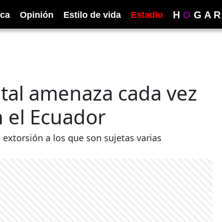
H
O
G
A
R
ica
Opinión
Estilo de vida
Estadio
gital amenaza cada vez
 el Ecuador
 extorsión a los que son sujetas varias