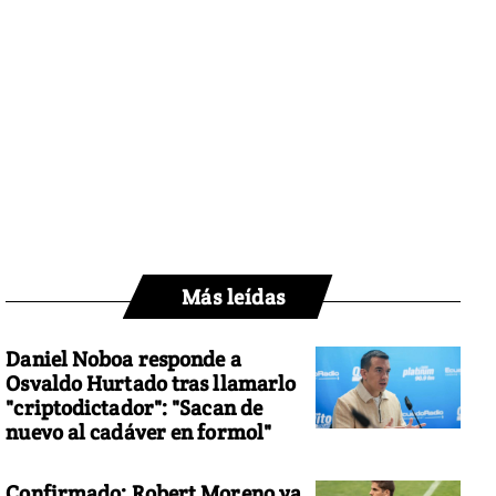
Más leídas
Daniel Noboa responde a
Osvaldo Hurtado tras llamarlo
"criptodictador": "Sacan de
nuevo al cadáver en formol"
Confirmado: Robert Moreno ya