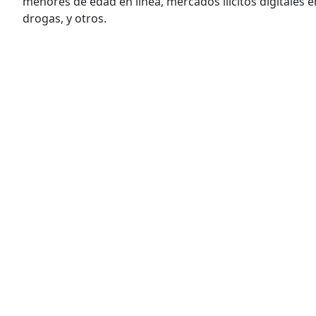
menores de edad en línea, mercados ilícitos digitales e
drogas, y otros.