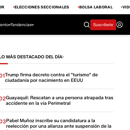
OR
ELECCIONES SECCIONALES
BOLSA LABORAL
VI
iento
Tendencias
Suscríbete
LO MÁS DESTACADO DEL DÍA
Trump firma decreto contra el "turismo" de
01
ciudadanía por nacimiento en EEUU
Guayaquil: Rescatan a una persona atrapada tras
02
accidente en la vía Perimetral
Pabel Muñoz inscribe su candidatura a la
03
reelección por una alianza ante suspensión de la