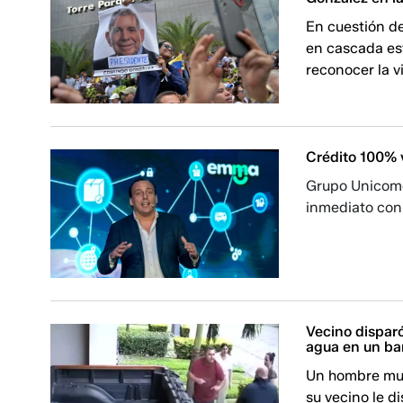
En cuestión d
en cascada est
reconocer la 
Crédito 100% v
Grupo Unicome
inmediato con 
Vecino disparó
agua en un ba
Un hombre mur
su vecino le d