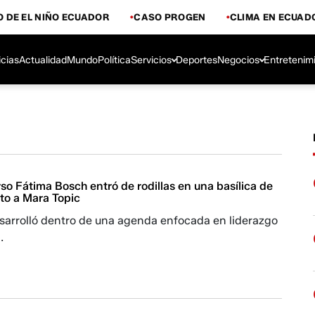
 DE EL NIÑO ECUADOR
CASO PROGEN
CLIMA EN ECUAD
icias
Actualidad
Mundo
Política
Servicios
Deportes
Negocios
Entretenim
so Fátima Bosch entró de rodillas en una basílica de
to a Mara Topic
esarrolló dentro de una agenda enfocada en liderazgo
.