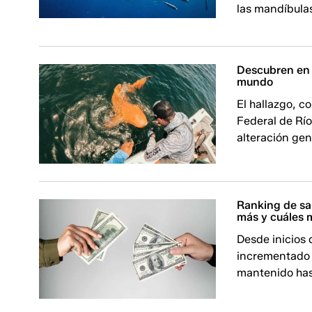
las mandíbula
Descubren en C
mundo
El hallazgo, c
Federal de Río
alteración gen
Ranking de sa
más y cuáles
Desde inicios 
incrementado s
mantenido has