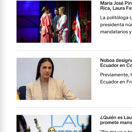
María José Pin
Rica, Laura F
La politóloga 
presidenta nú
mandatarios y 
Noboa designó
Ecuador en Co
Previamente, 
Ecuador en Fr
¿Quién es Lau
promete mano 
"No me va a te