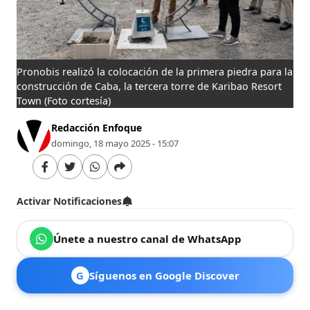
Pronobis realizó la colocación de la primera piedra para la
construcción de Caba, la tercera torre de Karibao Resort
Town
(Foto cortesía)
Redacción Enfoque
domingo, 18 mayo 2025 - 15:07
Activar Notificaciones
Únete a nuestro canal de WhatsApp
G
Síguenos en Google Discover