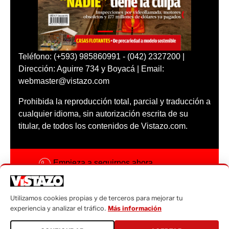
Teléfono: (+593) 985860991 - (042) 2327200 |
Dirección: Aguirre 734 y Boyacá | Email:
webmaster@vistazo.com
Prohibida la reproducción total, parcial y traducción a
cualquier idioma, sin autorización escrita de su
titular, de todos los contenidos de Vistazo.com.
Empieza a seguirnos ahora
Activar notificaciones
Utilizamos cookies propias y de terceros para mejorar tu
Código ética
experiencia y analizar el tráfico.
Más información
Sugerencias a: