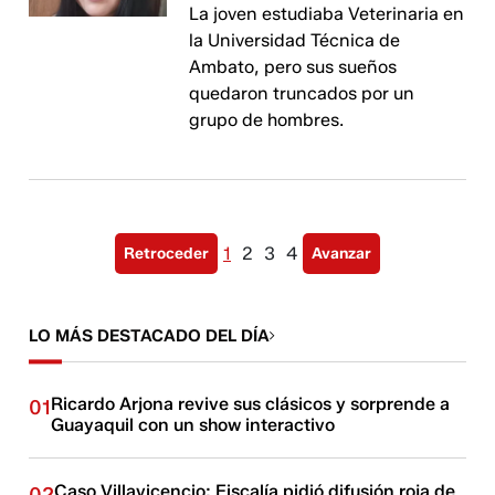
La joven estudiaba Veterinaria en
la Universidad Técnica de
Ambato, pero sus sueños
quedaron truncados por un
grupo de hombres.
1
2
3
4
Retroceder
Avanzar
LO MÁS DESTACADO DEL DÍA
Ricardo Arjona revive sus clásicos y sorprende a
01
Guayaquil con un show interactivo
Caso Villavicencio: Fiscalía pidió difusión roja de