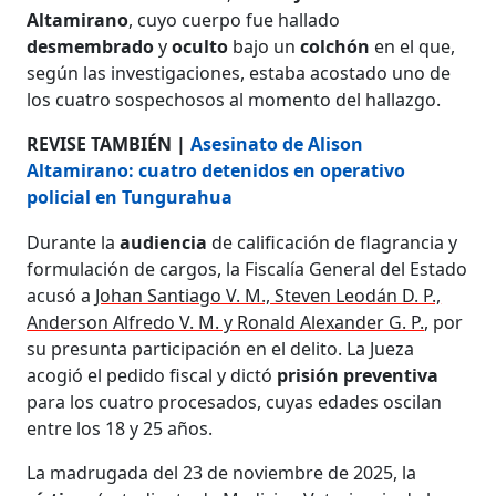
Altamirano
, cuyo cuerpo fue hallado
desmembrado
y
oculto
bajo un
colchón
en el que,
según las investigaciones, estaba acostado uno de
los cuatro sospechosos al momento del hallazgo.
REVISE TAMBIÉN |
Asesinato de Alison
Altamirano: cuatro detenidos en operativo
policial en Tungurahua
Durante la
audiencia
de calificación de flagrancia y
formulación de cargos, la Fiscalía General del Estado
acusó a
Johan Santiago V. M., Steven Leodán D. P.,
Anderson Alfredo V. M. y Ronald Alexander G. P.
, por
su presunta participación en el delito. La Jueza
acogió el pedido fiscal y dictó
prisión preventiva
para los cuatro procesados, cuyas edades oscilan
entre los 18 y 25 años.
La madrugada del 23 de noviembre de 2025, la