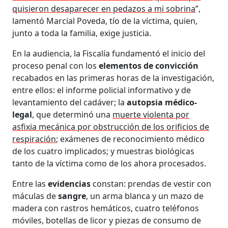
quisieron desaparecer en pedazos a mi sobrina
”,
lamentó Marcial Poveda, tío de la víctima, quien,
junto a toda la familia, exige justicia.
En la audiencia, la Fiscalía fundamentó el inicio del
proceso penal con los
elementos de convicción
recabados en las primeras horas de la investigación,
entre ellos: el informe policial informativo y de
levantamiento del cadáver; la
autopsia médico-
legal
, que determinó una
muerte violenta por
asfixia mecánica por obstrucción de los orificios de
respiración
; exámenes de reconocimiento médico
de los cuatro implicados; y muestras biológicas
tanto de la víctima como de los ahora procesados.
Entre las
evidencias
constan: prendas de vestir con
máculas de
sangre
, un arma blanca y un mazo de
madera con rastros hemáticos, cuatro teléfonos
móviles, botellas de licor y piezas de consumo de