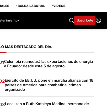
NALES
BOLSA LABORAL
VIDEOS
etenimiento
Suscríbete
LO MÁS DESTACADO DEL DÍA
Colombia reanudará las exportaciones de energía
01
a Ecuador desde este 5 de agosto
Ejército de EE.UU. pone en marcha alianza con 18
02
países de América para combatir el crimen
organizado
Localizan a Ruth Kataleya Medina, hermana de
03