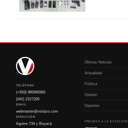
Últimas Noticias
Actualidad
Política
TELÉFONO
(+593) 985860991
Opinión
(042) 2327200
EMAIL
Deportes
webmaster@vistazo.com
DIRECCIÓN
PREMIOS A LA EXCELENC
Aguirre 734 y Boyacá