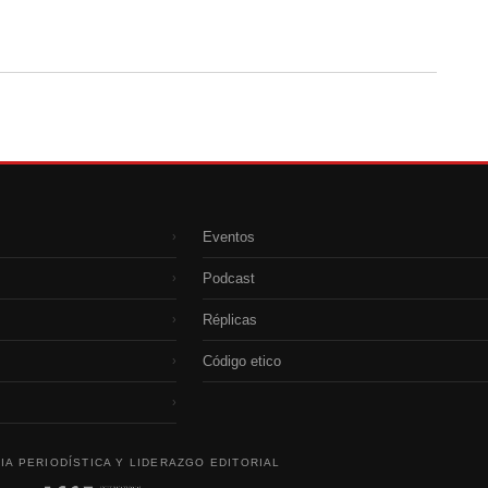
Eventos
›
Podcast
›
Réplicas
›
Código etico
›
›
IA PERIODÍSTICA Y LIDERAZGO EDITORIAL