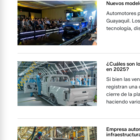
Nuevos modelos
Automotores p
Guayaquil. Lo
tecnología, d
¿Cuáles son l
en 2025?
Si bien las ve
registran una 
cierre de la p
haciendo vario
Empresa automo
infraestructur