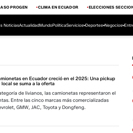
CASO PROGEN
CLIMA EN ECUADOR
ELECCIONES SECCIO
s Noticias
Actualidad
Mundo
Política
Servicios
Deportes
Negocios
Entr
amionetas en Ecuador creció en el 2025: Una pickup
local se suma a la oferta
ategoría de livianos, las camionetas representaron el
ntas. Entre las cinco marcas más comercializadas
evrolet, GMW, JAC, Toyota y Dongfeng.