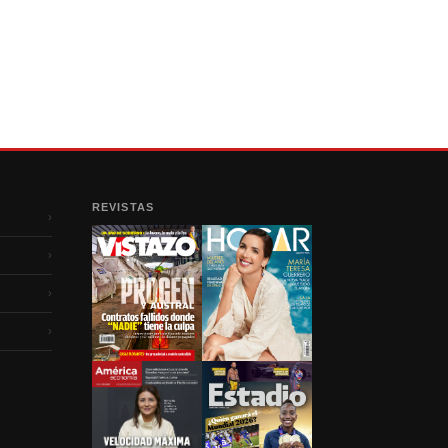
REVISTAS
›
›
›
›