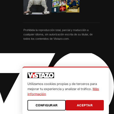
Prohibida la reproducción total, parcial y traducción a
cualquier idioma, sin autorización escrita de su titular, de
todos los contenidos de Vistazo.com.
Utilizamos cookies propias y de terceros para
mejorar tu experiencia y analizar el tráfico.
Más
información
CONFIGURAR
ACEPTAR