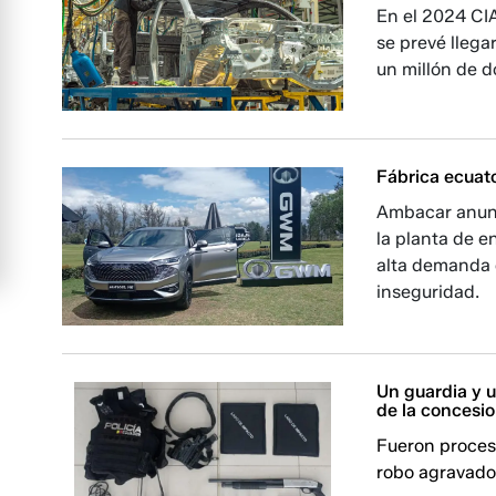
En el 2024 CI
se prevé llega
un millón de d
Fábrica ecuat
Ambacar anunci
la planta de e
alta demanda 
inseguridad.
Un guardia y u
de la concesi
Fueron procesa
robo agravado