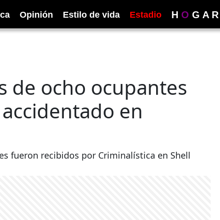
H
O
G
A
R
ica
Opinión
Estilo de vida
Estadio
es de ocho ocupantes
r accidentado en
s fueron recibidos por Criminalística en Shell