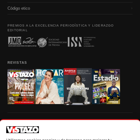
Código etico
›
PREMIOS A LA EXCELENCIA PERIODÍSTICA Y LIDERAZGO
EDITORIAL
REVISTAS
Prohibida la reproducción total, parcial y traducción a cualquier idioma, sin
autorización escrita de su titular, de todos los contenidos de Vistazo.com.