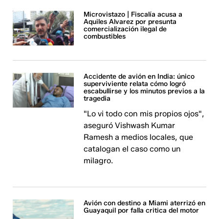
Microvistazo | Fiscalía acusa a
Aquiles Alvarez por presunta
comercialización ilegal de
combustibles
Accidente de avión en India: único
superviviente relata cómo logró
escabullirse y los minutos previos a la
tragedia
"Lo vi todo con mis propios ojos",
aseguró Vishwash Kumar
Ramesh a medios locales, que
catalogan el caso como un
milagro.
Avión con destino a Miami aterrizó en
Guayaquil por falla critica del motor