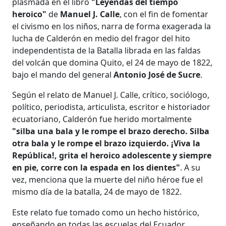
plasmada en el libro
"Leyendas del tiempo
heroico"
de
Manuel J. Calle
, con el fin de fomentar
el civismo en los niños, narra de forma exagerada la
lucha de Calderón en medio del fragor del hito
independentista de la Batalla librada en las faldas
del volcán que domina Quito, el 24 de mayo de 1822,
bajo el mando del general
Antonio José de Sucre
.
Según el relato de Manuel J. Calle, crítico, sociólogo,
político, periodista, articulista, escritor e historiador
ecuatoriano, Calderón fue herido mortalmente
"silba una bala y le rompe el brazo derecho. Silba
otra bala y le rompe el brazo izquierdo. ¡Viva la
República!, grita el heroico adolescente y siempre
en pie, corre con la espada en los dientes"
. A su
vez, menciona que la muerte del niño héroe fue el
mismo día de la batalla, 24 de mayo de 1822.
Este relato fue tomado como un hecho histórico,
enseñando en todas las escuelas del Ecuador