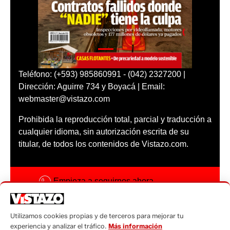
Teléfono: (+593) 985860991 - (042) 2327200 |
Dirección: Aguirre 734 y Boyacá | Email:
webmaster@vistazo.com
Prohibida la reproducción total, parcial y traducción a
cualquier idioma, sin autorización escrita de su
titular, de todos los contenidos de Vistazo.com.
Empieza a seguirnos ahora
Activar notificaciones
Utilizamos cookies propias y de terceros para mejorar tu
Código ética
experiencia y analizar el tráfico.
Más información