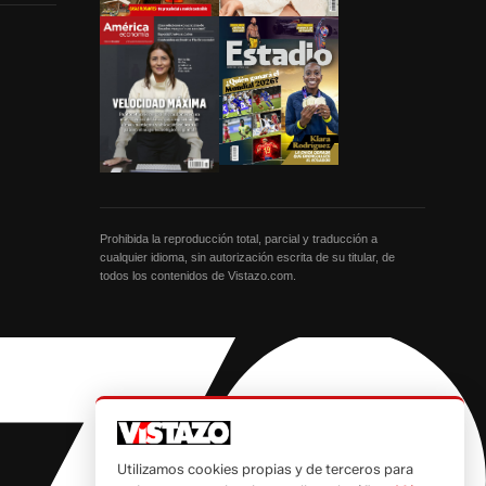
Prohibida la reproducción total, parcial y traducción a
cualquier idioma, sin autorización escrita de su titular, de
todos los contenidos de Vistazo.com.
Utilizamos cookies propias y de terceros para