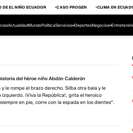
 DE EL NIÑO ECUADOR
CASO PROGEN
CLIMA EN ECUAD
icias
Actualidad
Mundo
Política
Servicios
Deportes
Negocios
Entretenim
historia del héroe niño Abdón Calderón
 y le rompe el brazo derecho. Silba otra bala y le
izquierdo. ¡Viva la República!, grita el heroico
siempre en pie, corre con la espada en los dientes".