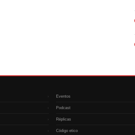
Eventos
›
Podcast
›
Réplicas
›
Código etico
›