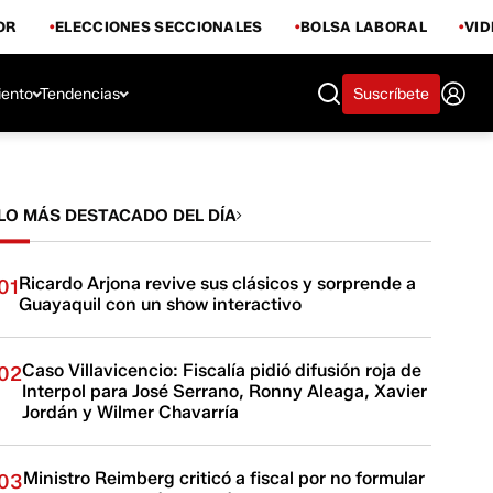
OR
ELECCIONES SECCIONALES
BOLSA LABORAL
VI
iento
Tendencias
Suscríbete
LO MÁS DESTACADO DEL DÍA
Ricardo Arjona revive sus clásicos y sorprende a
01
Guayaquil con un show interactivo
Caso Villavicencio: Fiscalía pidió difusión roja de
02
Interpol para José Serrano, Ronny Aleaga, Xavier
Jordán y Wilmer Chavarría
Ministro Reimberg criticó a fiscal por no formular
03