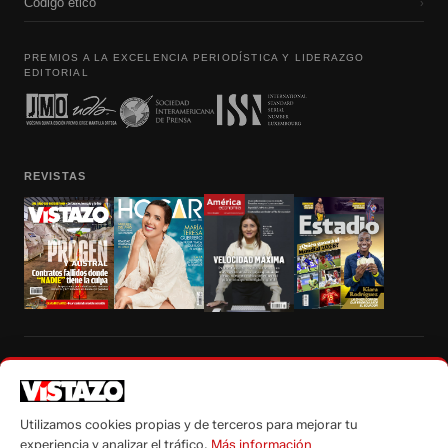
Código etico
›
PREMIOS A LA EXCELENCIA PERIODÍSTICA Y LIDERAZGO
EDITORIAL
REVISTAS
Prohibida la reproducción total, parcial y traducción a cualquier idioma, sin
autorización escrita de su titular, de todos los contenidos de Vistazo.com.
Utilizamos cookies propias y de terceros para mejorar tu
experiencia y analizar el tráfico.
Más información