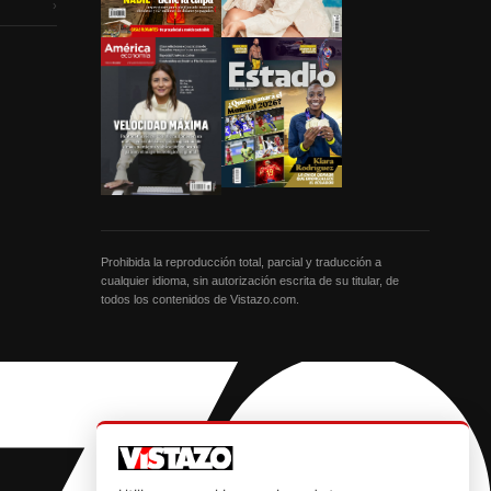
›
Prohibida la reproducción total, parcial y traducción a
cualquier idioma, sin autorización escrita de su titular, de
todos los contenidos de Vistazo.com.