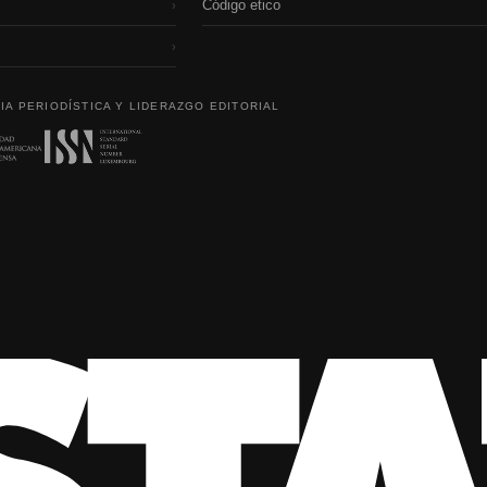
Código etico
›
›
IA PERIODÍSTICA Y LIDERAZGO EDITORIAL