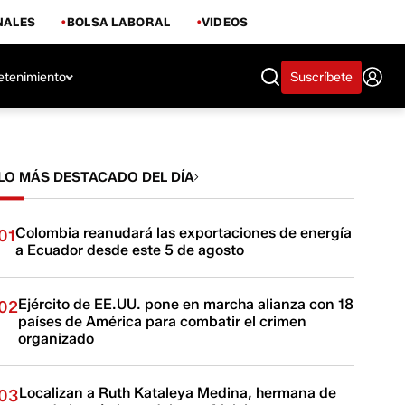
NALES
BOLSA LABORAL
VIDEOS
etenimiento
Suscríbete
LO MÁS DESTACADO DEL DÍA
Colombia reanudará las exportaciones de energía
01
a Ecuador desde este 5 de agosto
Ejército de EE.UU. pone en marcha alianza con 18
02
países de América para combatir el crimen
organizado
Localizan a Ruth Kataleya Medina, hermana de
03