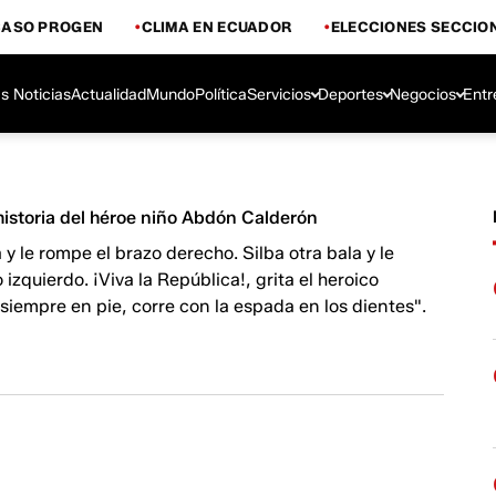
CASO PROGEN
CLIMA EN ECUADOR
ELECCIONES SECCIO
s Noticias
Actualidad
Mundo
Política
Servicios
Deportes
Negocios
Entr
historia del héroe niño Abdón Calderón
 y le rompe el brazo derecho. Silba otra bala y le
izquierdo. ¡Viva la República!, grita el heroico
siempre en pie, corre con la espada en los dientes".