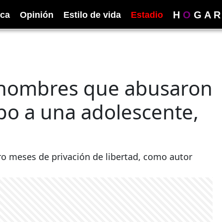
H
O
G
A
R
ica
Opinión
Estilo de vida
Estadio
hombres que abusaron
po a una adolescente,
ro meses de privación de libertad, como autor