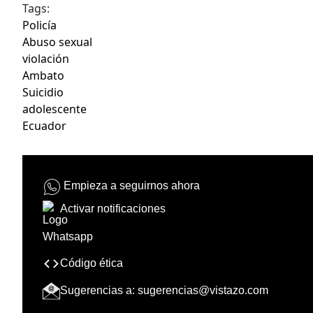
Tags:
Policía
Abuso sexual
violación
Ambato
Suicidio
adolescente
Ecuador
Empieza a seguirnos ahora
Activar notificaciones
Código ética
Sugerencias a:
sugerencias@vistazo.com