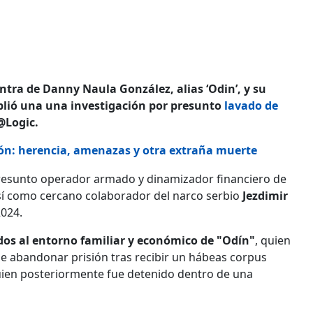
ntra de Danny Naula González, alias ‘Odin’, y su
mplió una una investigación por presunto
lavado de
@Logic.
ijón: herencia, amenazas y otra extraña muerte
resunto operador armado y dinamizador financiero de
así como cercano colaborador del narco serbio
Jezdimir
024.
idos al entorno familiar y económico de "Odín"
, quien
 abandonar prisión tras recibir un hábeas corpus
quien posteriormente fue detenido dentro de una