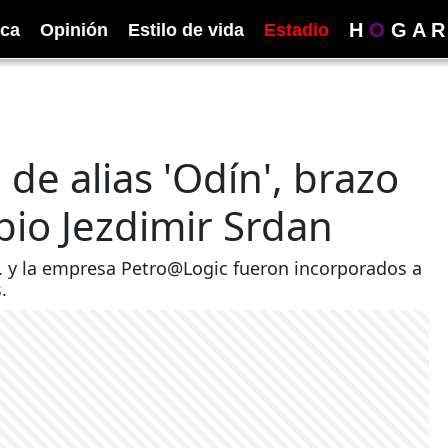
H
O
G
A
R
ica
Opinión
Estilo de vida
Estadio
 de alias 'Odín', brazo
bio Jezdimir Srdan
B. y la empresa Petro@Logic fueron incorporados a
.