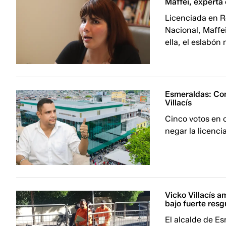
Maffei, experta
Licenciada en R
Nacional, Maffe
ella, el eslabón 
Esmeraldas: Con
Villacís
Cinco votos en 
negar la licenc
Vicko Villacís a
bajo fuerte res
El alcalde de E