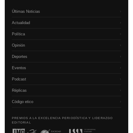
Últimas Noticias
›
Actualidad
›
Política
›
Opinión
›
Deportes
›
Eventos
›
Podcast
›
Réplicas
›
Código etico
›
PREMIOS A LA EXCELENCIA PERIODÍSTICA Y LIDERAZGO
EDITORIAL