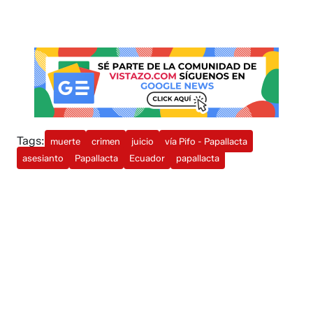
Tags:
muerte
crimen
juicio
vía Pifo - Papallacta
asesianto
Papallacta
Ecuador
papallacta