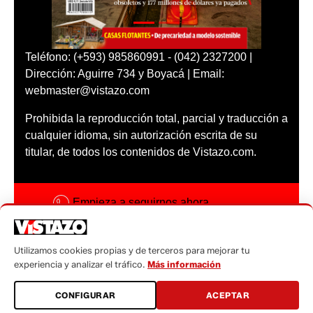
Teléfono: (+593) 985860991 - (042) 2327200 |
Dirección: Aguirre 734 y Boyacá | Email:
webmaster@vistazo.com
Prohibida la reproducción total, parcial y traducción a
cualquier idioma, sin autorización escrita de su
titular, de todos los contenidos de Vistazo.com.
Empieza a seguirnos ahora
Activar notificaciones
Utilizamos cookies propias y de terceros para mejorar tu
Código ética
experiencia y analizar el tráfico.
Más información
Sugerencias a:
CONFIGURAR
ACEPTAR
sugerencias@vistazo.com