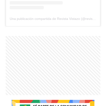
Una publicación compartida de Revista Vistazo (@revistavistazo.ec)