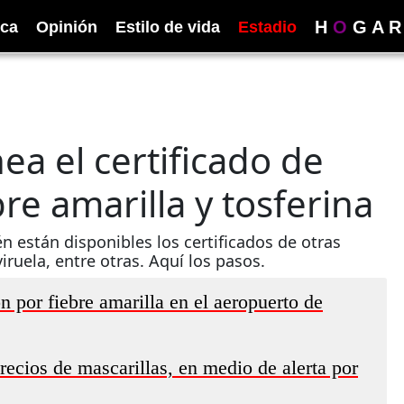
H
O
G
A
R
ica
Opinión
Estilo de vida
Estadio
a el certificado de
re amarilla y tosferina
n están disponibles los certificados de otras
ruela, entre otras. Aquí los pasos.
 por fiebre amarilla en el aeropuerto de
recios de mascarillas, en medio de alerta por