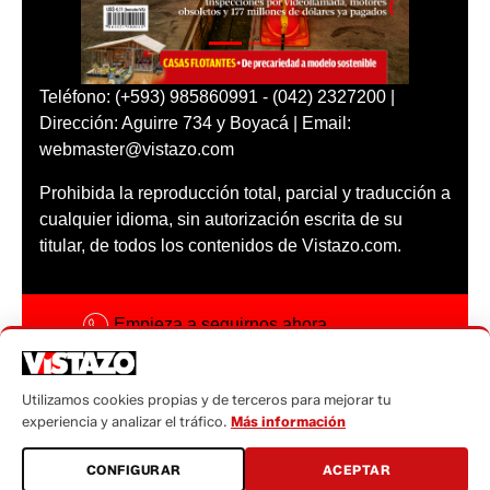
Teléfono: (+593) 985860991 - (042) 2327200 |
Dirección: Aguirre 734 y Boyacá | Email:
webmaster@vistazo.com
Prohibida la reproducción total, parcial y traducción a
cualquier idioma, sin autorización escrita de su
titular, de todos los contenidos de Vistazo.com.
Empieza a seguirnos ahora
Activar notificaciones
Utilizamos cookies propias y de terceros para mejorar tu
Código ética
experiencia y analizar el tráfico.
Más información
Sugerencias a:
CONFIGURAR
ACEPTAR
sugerencias@vistazo.com