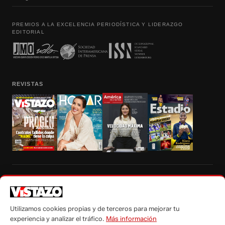
PREMIOS A LA EXCELENCIA PERIODÍSTICA Y LIDERAZGO
EDITORIAL
REVISTAS
Prohibida la reproducción total, parcial y traducción a cualquier idioma, sin
autorización escrita de su titular, de todos los contenidos de Vistazo.com.
Utilizamos cookies propias y de terceros para mejorar tu
experiencia y analizar el tráfico.
Más información