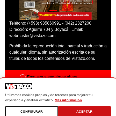
Teléfono: (+593) 985860991 - (042) 2327200 |
Dirección: Aguirre 734 y Boyacá | Email:
webmaster@vistazo.com
Prohibida la reproducción total, parcial y traducción a
cualquier idioma, sin autorización escrita de su
titular, de todos los contenidos de Vistazo.com.
Empieza a seguirnos ahora
Activar notificaciones
Utilizamos cookies propias y de terceros para mejorar tu
Código ética
experiencia y analizar el tráfico.
Más información
Sugerencias a:
CONFIGURAR
ACEPTAR
sugerencias@vistazo.com