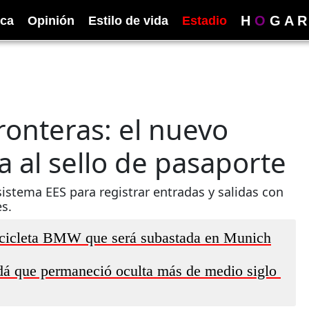
H
O
G
A
R
ica
Opinión
Estilo de vida
Estadio
fronteras: el nuevo
 al sello de pasaporte
istema EES para registrar entradas y salidas con
s.
ocicleta BMW que será subastada en Munich
 que permaneció oculta más de medio siglo ​​​​​​