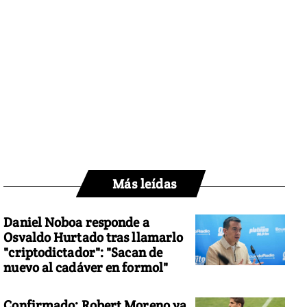
Más leídas
Daniel Noboa responde a
Osvaldo Hurtado tras llamarlo
"criptodictador": "Sacan de
nuevo al cadáver en formol"
Confirmado: Robert Moreno ya