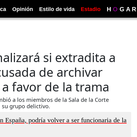
H
O
G
A
R
ica
Opinión
Estilo de vida
Estadio
lizará si extradita a
cusada de archivar
 a favor de la trama
mbió a los miembros de la Sala de la Corte
 su grupo delictivo.
n España, podría volver a ser funcionaria de la