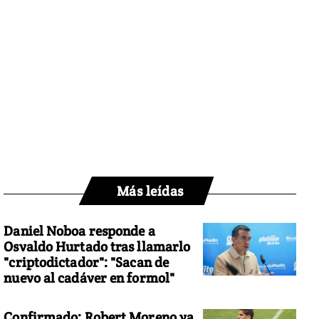
Más leídas
Daniel Noboa responde a
Osvaldo Hurtado tras llamarlo
"criptodictador": "Sacan de
nuevo al cadáver en formol"
Confirmado: Robert Moreno ya