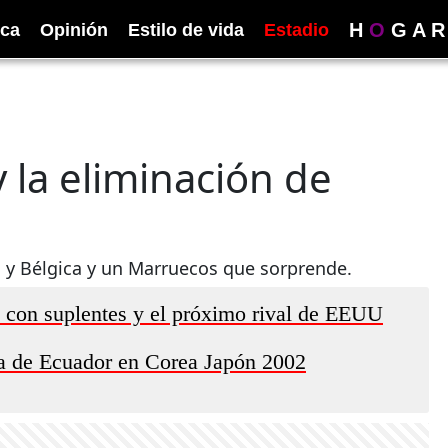
H
O
G
A
R
ica
Opinión
Estilo de vida
Estadio
 la eliminación de
a y Bélgica y un Marruecos que sorprende.
a con suplentes y el próximo rival de EEUU
a de Ecuador en Corea Japón 2002